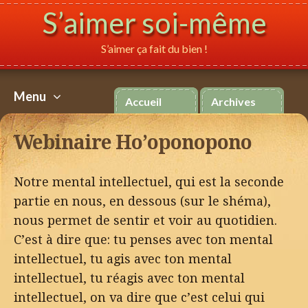
S’aimer soi-même
S’aimer ça fait du bien !
Español
Italiano
P
Menu
Accueil
Archives
Aller
au
Webinaire Ho’oponopono
contenu
Notre mental intellectuel, qui est la seconde
partie en nous, en dessous (sur le shéma),
nous permet de sentir et voir au quotidien.
C’est à dire que: tu penses avec ton mental
intellectuel, tu agis avec ton mental
intellectuel, tu réagis avec ton mental
intellectuel, on va dire que c’est celui qui