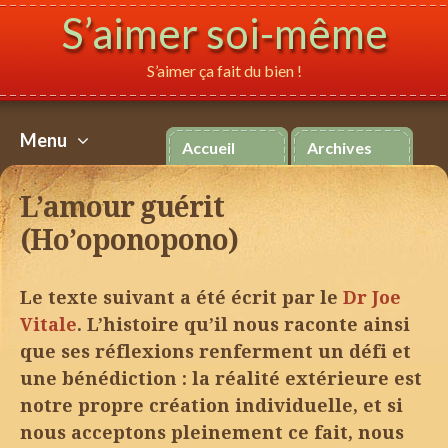
S’aimer soi-même
S’aimer ça fait du bien !
Español
Italiano
P
Menu
Accueil
Archives
Aller
au
L’amour guérit
contenu
(Ho’oponopono)
Le texte suivant a été écrit par le
Dr Joe
Vitale
. L’histoire qu’il nous raconte ainsi
que ses réflexions renferment un défi et
une bénédiction : la réalité extérieure est
notre propre création individuelle, et si
nous acceptons pleinement ce fait, nous