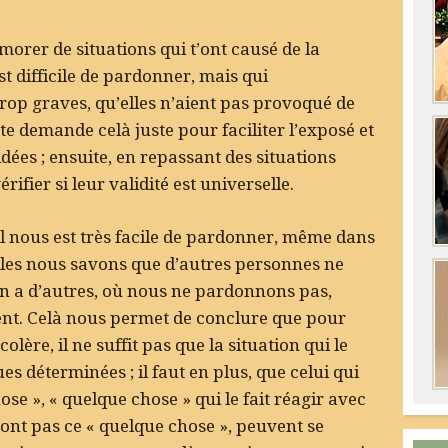
émorer de situations qui t’ont causé de la
est difficile de pardonner, mais qui
trop graves, qu’elles n’aient pas provoqué de
e demande celà juste pour faciliter l’exposé et
idées ; ensuite, en repassant des situations
rifier si leur validité est universelle.
ù il nous est très facile de pardonner, même dans
lles nous savons que d’autres personnes ne
y en a d’autres, où nous ne pardonnons pas,
nt. Celà nous permet de conclure que pour
olère, il ne suffit pas que la situation qui le
es déterminées ; il faut en plus, que celui qui
ose », « quelque chose » qui le fait réagir avec
’ont pas ce « quelque chose », peuvent se