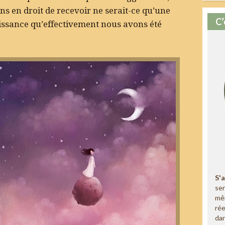
s en droit de recevoir ne serait-ce qu’une
C’
naissance qu’effectivement nous avons été
S'
sen
mê
rée
dan