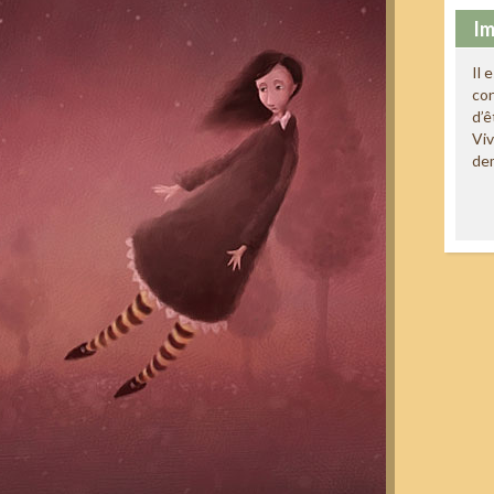
Im
Il 
co
d’ê
Viv
de