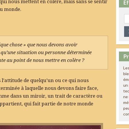
qui nous mettent en colère, mais sans se sentir
Ef
du monde.
Re
lque chose » que nous devons avoir
qu’une situation ou personne déterminée
Pr
nte au point de nous mettre en colère ?
Les
bi
émo
 l’attitude de quelqu’un ou ce qui nous
un 
erminée à laquelle nous devons faire face,
tec
mme dans un miroir, un trait de caractère ou
ne 
méd
appartient, qui fait partie de notre monde
peu
co