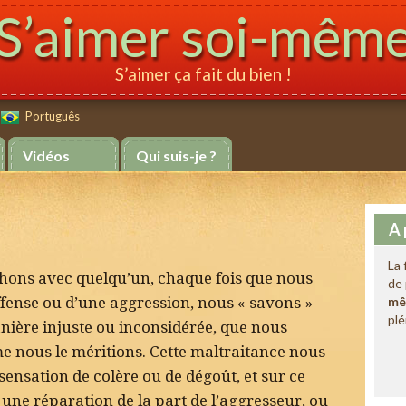
S’aimer soi-mêm
S’aimer ça fait du bien !
Português
Português
Vidéos
Qui suis-je ?
A 
La 
hons avec quelqu’un, chaque fois que nous
de 
fense ou d’une aggression, nous « savons »
mê
plé
anière injuste ou inconsidérée, que nous
e nous le méritions. Cette maltraitance nous
ensation de colère ou de dégoût, et sur ce
ne réparation de la part de l’aggresseur, ou