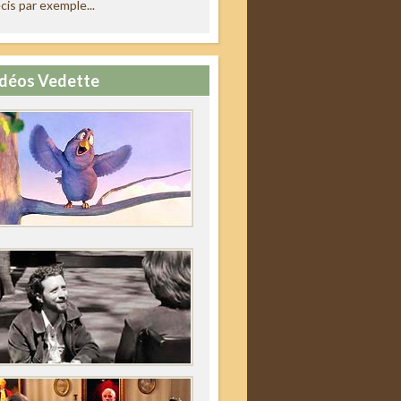
cis par exemple...
déos Vedette