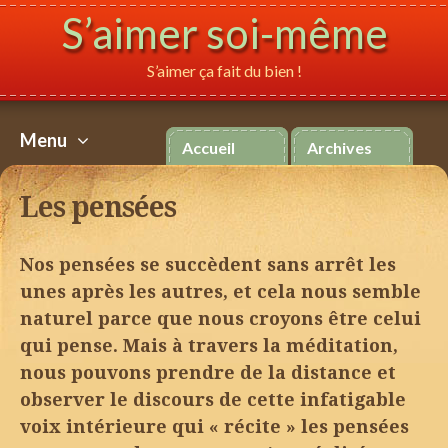
S’aimer soi-même
S’aimer ça fait du bien !
Español
Italiano
P
Menu
Accueil
Archives
Aller
au
Les pensées
contenu
Nos pensées se succèdent sans arrêt les
unes après les autres, et cela nous semble
naturel parce que nous croyons être celui
qui pense. Mais à travers la méditation,
nous pouvons prendre de la distance et
observer le discours de cette infatigable
voix intérieure qui « récite » les pensées