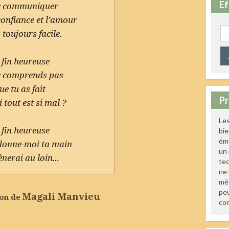
Ef
de communiquer
confiance et l’amour
Re
 toujours facile.
 fin heureuse
e comprends pas
ue tu as fait
Pr
tout est si mal ?
Les
 fin heureuse
bi
émo
 donne-moi ta main
un 
ènerai au loin…
tec
ne 
méd
peu
Magali Manvieu
ion de
co
pp
ger