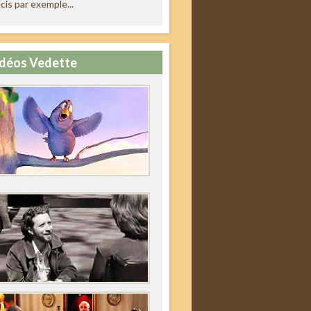
cis par exemple...
déos Vedette