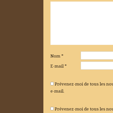
Nom
*
E-mail
*
Prévenez-moi de tous les n
e-mail.
Prévenez-moi de tous les nou