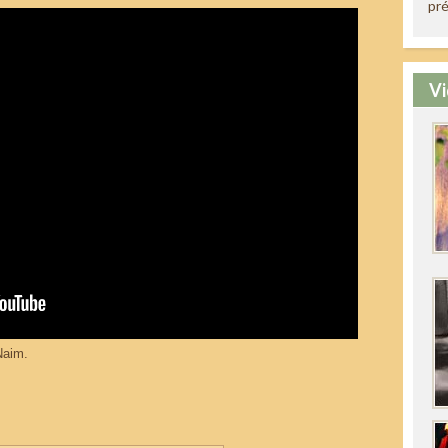
pré
Vi
Naim.