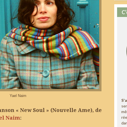
C’
Yael Naim
S'
sen
hanson « New Soul » (Nouvelle Ame), de
mê
el Naim
:
rée
dan