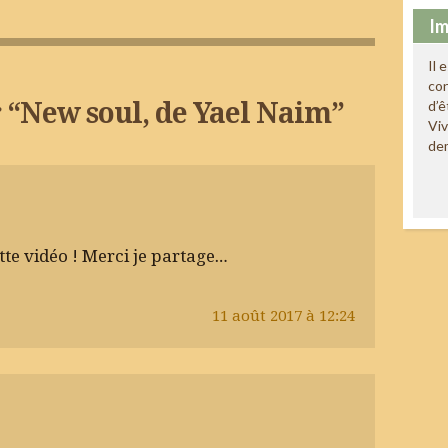
Im
Il 
co
d’ê
 “
New soul, de Yael Naim
”
Viv
de
te vidéo ! Merci je partage…
11 août 2017 à 12:24