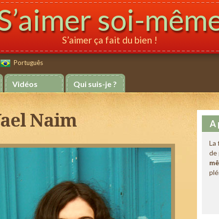
S’aimer soi-mêm
S’aimer ça fait du bien !
Português
Português
Vidéos
Qui suis-je ?
Yael Naim
A 
La 
de 
mê
plé